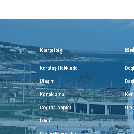
Karataş
Be
Karataş Hakkında
Baş
Ulaşım
Baş
Konaklama
Kon
Coğrafi Yapısı
Ula
İklim
Geçim Kaynakları