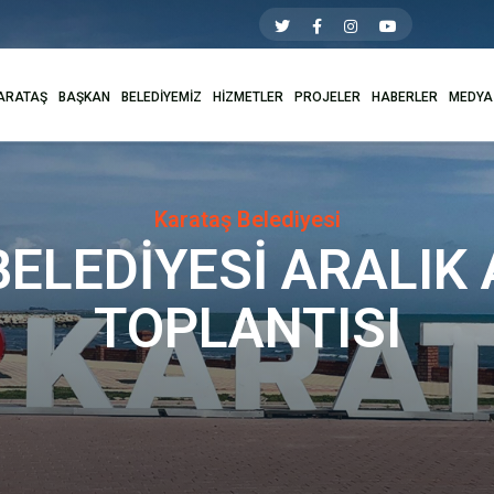
ARATAŞ
BAŞKAN
BELEDİYEMİZ
HİZMETLER
PROJELER
HABERLER
MEDYA
Karataş Belediyesi
ELEDİYESİ ARALIK 
TOPLANTISI