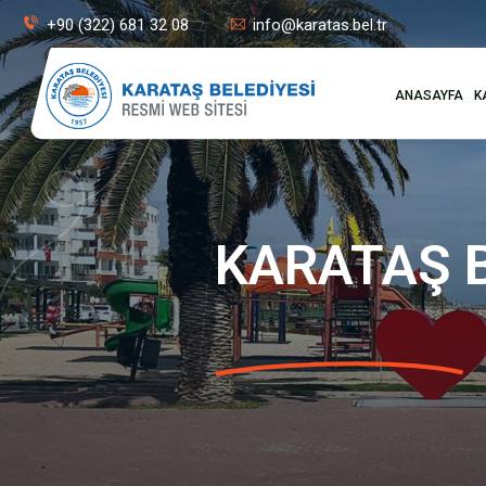
+90 (322) 681 32 08
info@karatas.bel.tr
ANASAYFA
K
KARATAŞ B