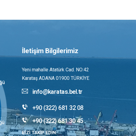
İletişim Bilgilerimiz
Yeni mahalle Atatürk Cad. NO:42
Karataş ADANA 01900 TÜRKİYE
üğü
info@karatas.bel.tr
+90 (322) 681 32 08
+90 (322) 681 30 45
üğü
BİZİ TAKİP EDİN: