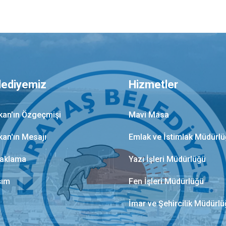
lediyemiz
Hizmetler
kan’ın Özgeçmişi
Mavi Masa
kan'ın Mesajı
Emlak ve İstimlak Müdürl
aklama
Yazı İşleri Müdürlüğü
şım
Fen İşleri Müdürlüğü
İmar ve Şehircilik Müdürl