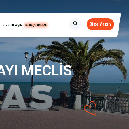
Bize Yazın
BİZE ULAŞIN
BORÇ ÖDEME
AYI MECLİS