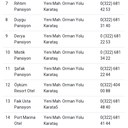
7
Rıhtım
Yeni Mah. Orman Yolu
0(322) 681
Pansiyon
Karataş
42 53
8
Duygu
Yeni Mah. Orman Yolu
0(322) 681
Pansiyon
Karataş
31 40
9
Derya
Yeni Mah. Orman Yolu
0 (322) 681
Pansiyon
Karataş
22 53
10
Mistik
Yeni Mah. Orman Yolu
0 (322) 681
Pansiyon
Karataş
34 22
11
Şafak
Yeni Mah. Orman Yolu
0(322) 681
Pansiyon
Karataş
22 44
12
Öyküm
Yeni Mah. Orman Yolu
0(322) 404
Resort Otel
Karataş
00 88
13
Faik Usta
Yeni Mah. Orman Yolu
0(322) 681
Pansiyon
Karata5
48 40
14
Port Marina
Yeni Mah. Orman Yolu
0(322) 681
Otel
Karataş
41 44