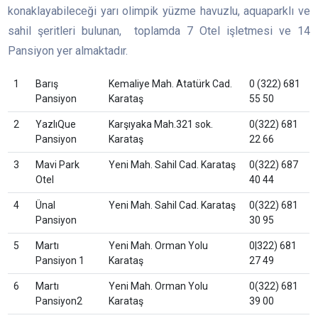
konaklayabileceği yarı olimpik yüzme havuzlu, aquaparklı ve
sahil şeritleri bulunan, toplamda 7 Otel işletmesi ve 14
Pansiyon yer almaktadır.
1
Barış
Kemaliye Mah. Atatürk Cad.
0 (322) 681
Pansiyon
Karataş
55 50
2
YazlıQue
Karşıyaka Mah.321 sok.
0(322) 681
Pansiyon
Karataş
22 66
3
Mavi Park
Yeni Mah. Sahil Cad. Karataş
0(322) 687
Otel
40 44
4
Ünal
Yeni Mah. Sahil Cad. Karataş
0(322) 681
Pansiyon
30 95
5
Martı
Yeni Mah. Orman Yolu
0|322) 681
Pansiyon 1
Karataş
27 49
6
Martı
Yeni Mah. Orman Yolu
0(322) 681
Pansiyon2
Karataş
39 00