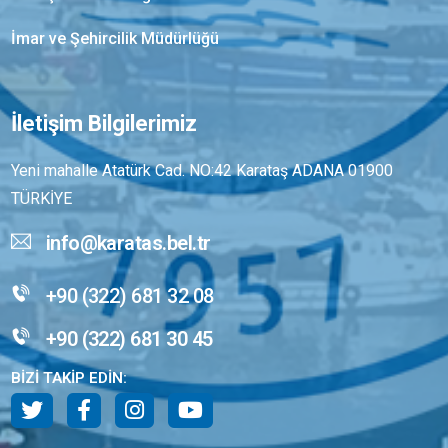
İmar ve Şehircilik Müdürlüğü
İletişim Bilgilerimiz
Yeni mahalle Atatürk Cad. NO:42 Karataş ADANA 01900
TÜRKİYE
info@karatas.bel.tr
+90 (322) 681 32 08
+90 (322) 681 30 45
BİZİ TAKİP EDİN: