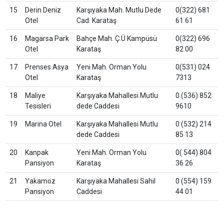
15
Derin Deniz
Karşıyaka Mah. Mutlu Dede
0(322) 681
Otel
Cad. Karataş
61 61
16
Magarsa Park
Bahçe Mah. Ç.Ü Kampüsü
0(322) 696
Otel
Karataş
82 00
17
Prenses Asya
Yeni Mah. Orman Yolu
0(531) 024
Otel
Karataş
7313
18
Maliye
Karşıyaka Mahallesi Mutlu
0 (536) 852
Tesisleri
dede Caddesi
9610
19
Marina Otel
Karşıyaka Mahallesi Mutlu
0 (532) 214
dede Caddesi
85 13
20
Kanpak
Yeni Mah. Orman Yolu
0( 544) 804
Pansiyon
Karataş
36 26
21
Yakamoz
Karşıyaka Mahallesi Sahil
0 (554) 159
Pansiyon
Caddesi
44 01