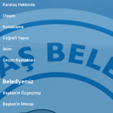
Karataş Hakkında
Ulaşım
Konaklama
Coğrafi Yapısı
İklim
Geçim Kaynakları
Belediyemiz
Başkan’ın Özgeçmişi
Başkan'ın Mesajı