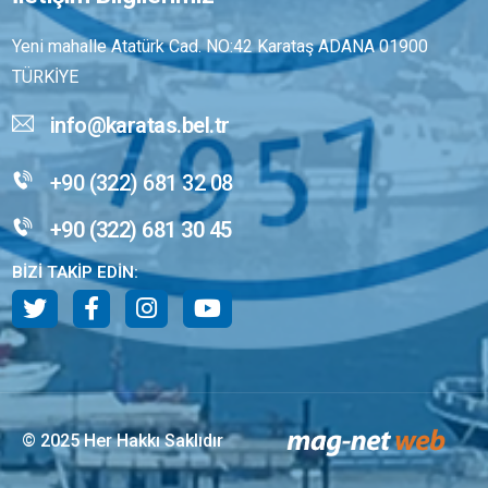
Yeni mahalle Atatürk Cad. NO:42 Karataş ADANA 01900
TÜRKİYE
info@karatas.bel.tr
+90 (322) 681 32 08
+90 (322) 681 30 45
BİZİ TAKİP EDİN:
© 2025 Her Hakkı Saklıdır