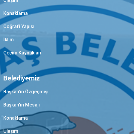
Ulaşım
Konaklama
Coğrafi Yapısı
İklim
Geçim Kaynakları
Belediyemiz
Başkan’ın Özgeçmişi
Başkan'ın Mesajı
Konaklama
Ulaşım