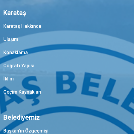
Karataş
Karataş Hakkında
Ulaşım
Konaklama
Coğrafi Yapısı
İklim
Geçim Kaynakları
Belediyemiz
Başkan’ın Özgeçmişi