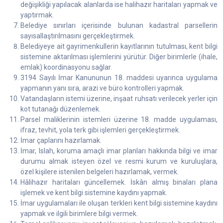
değişikliği yapılacak alanlarda ise halihazır haritaları yapmak ve
yaptırmak.
Belediye sınırları içerisinde bulunan kadastral parsellerin
sayısallaştırılmasını gerçekleştirmek.
Belediyeye ait gayrimenkullerin kayıtlarının tutulması, kent bilgi
sistemine aktarılması işlemlerini yürütür. Diğer birimlerle (ihale,
emlak) koordinasyonu sağlar.
3194 Sayılı İmar Kanununun 18. maddesi uyarınca uygulama
yapmanın yanı sıra, arazi ve büro kontrolleri yapmak.
Vatandaşların istemi üzerine, inşaat ruhsatı verilecek yerler için
kot tutanağı düzenlemek.
Parsel maliklerinin istemleri üzerine 18. madde uygulaması,
ifraz, tevhit, yola terk gibi işlemleri gerçekleştirmek.
İmar çaplarını hazırlamak.
İmar, Islah, koruma amaçlı imar planları hakkında bilgi ve imar
durumu almak isteyen özel ve resmi kurum ve kuruluşlara,
özel kişilere istenilen belgeleri hazırlamak, vermek.
Hâlihazır haritaları güncellemek. İskân almış binaları plana
işlemek ve kent bilgi sistemine kaydını yapmak.
İmar uygulamaları ile oluşan terkleri kent bilgi sistemine kaydını
yapmak ve ilgili birimlere bilgi vermek.