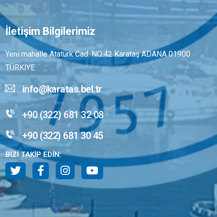
İletişim Bilgilerimiz
Yeni mahalle Atatürk Cad. NO:42 Karataş ADANA 01900
TÜRKİYE
info@karatas.bel.tr
+90 (322) 681 32 08
+90 (322) 681 30 45
BİZİ TAKİP EDİN: