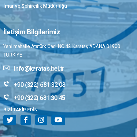
İmar ve Şehircilik Müdürlüğü
İletişim Bilgilerimiz
Yeni mahalle Atatürk Cad. NO:42 Karataş ADANA 01900
TÜRKİYE
info@karatas.bel.tr
+90 (322) 681 32 08
+90 (322) 681 30 45
BİZİ TAKİP EDİN: