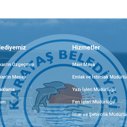
lediyemiz
Hizmetler
kan’ın Özgeçmişi
Mavi Masa
kan'ın Mesajı
Emlak ve İstimlak Müdürl
aklama
Yazı İşleri Müdürlüğü
şım
Fen İşleri Müdürlüğü
İmar ve Şehircilik Müdürl