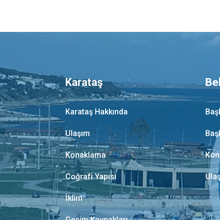
Karataş
Be
Karataş Hakkında
Baş
Ulaşım
Baş
Konaklama
Kon
Coğrafi Yapısı
Ula
İklim
Geçim Kaynakları