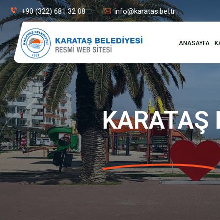
+90 (322) 681 32 08
info@karatas.bel.tr
ANASAYFA
K
KARATAŞ B