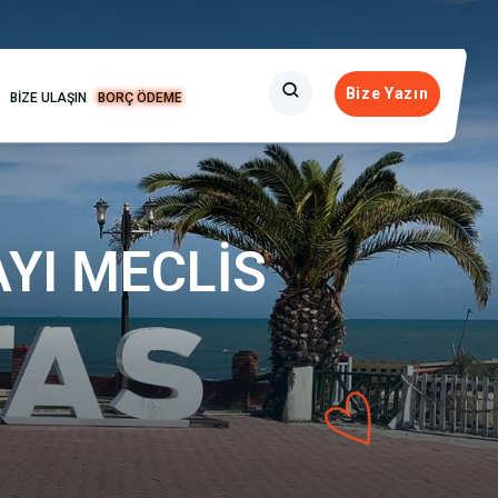
Bize Yazın
BİZE ULAŞIN
BORÇ ÖDEME
AYI MECLİS