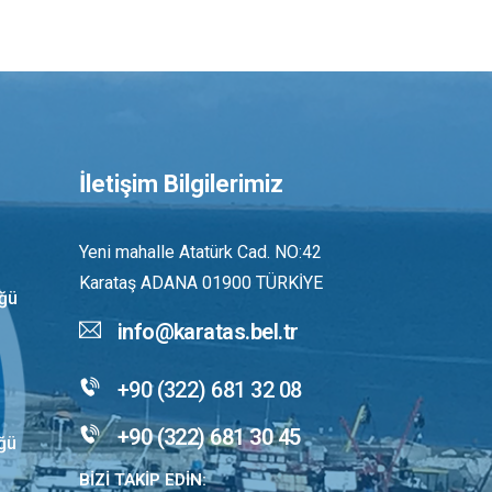
İletişim Bilgilerimiz
Yeni mahalle Atatürk Cad. NO:42
Karataş ADANA 01900 TÜRKİYE
üğü
info@karatas.bel.tr
+90 (322) 681 32 08
+90 (322) 681 30 45
üğü
BİZİ TAKİP EDİN: