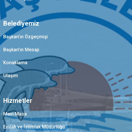
Belediyemiz
Başkan’ın Özgeçmişi
Başkan'ın Mesajı
Konaklama
Ulaşım
Hizmetler
Mavi Masa
Emlak ve İstimlak Müdürlüğü