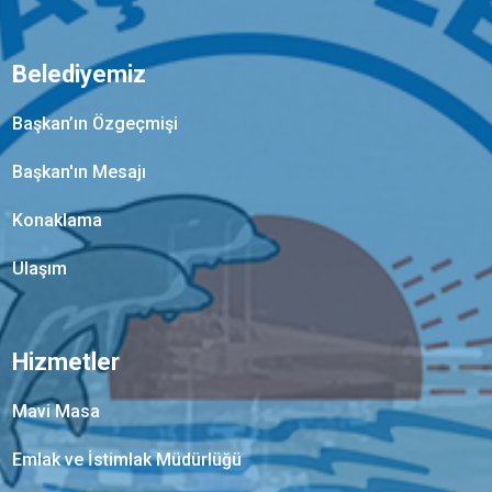
Belediyemiz
Başkan’ın Özgeçmişi
Başkan'ın Mesajı
Konaklama
Ulaşım
Hizmetler
Mavi Masa
Emlak ve İstimlak Müdürlüğü