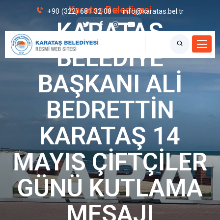
Karataş Belediyesi
+90 (322) 681 32 08
info@karatas.bel.tr
KARATAŞ
BELEDİYE
BAŞKANI ALİ
BEDRETTİN
KARATAŞ 14
MAYIS ÇİFTÇİLER
GÜNÜ KUTLAMA
MESAJI