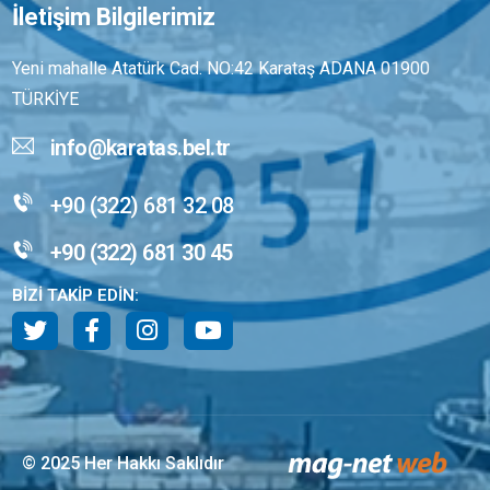
İletişim Bilgilerimiz
Yeni mahalle Atatürk Cad. NO:42 Karataş ADANA 01900
TÜRKİYE
info@karatas.bel.tr
+90 (322) 681 32 08
+90 (322) 681 30 45
BİZİ TAKİP EDİN:
© 2025 Her Hakkı Saklıdır