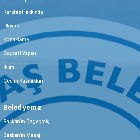
Karataş Hakkında
Ulaşım
Konaklama
Coğrafi Yapısı
İklim
Geçim Kaynakları
Belediyemiz
Başkan’ın Özgeçmişi
Başkan'ın Mesajı