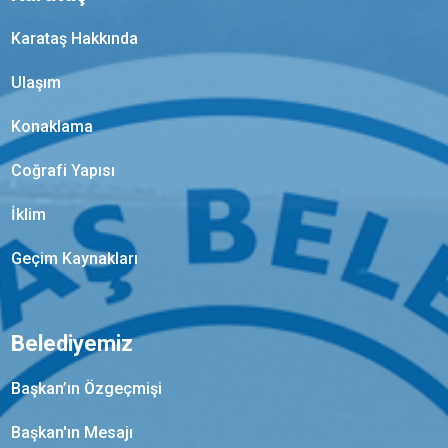
Karataş Hakkında
Ulaşım
Konaklama
Coğrafi Yapısı
İklim
Geçim Kaynakları
Belediyemiz
Başkan’ın Özgeçmişi
Başkan'ın Mesajı