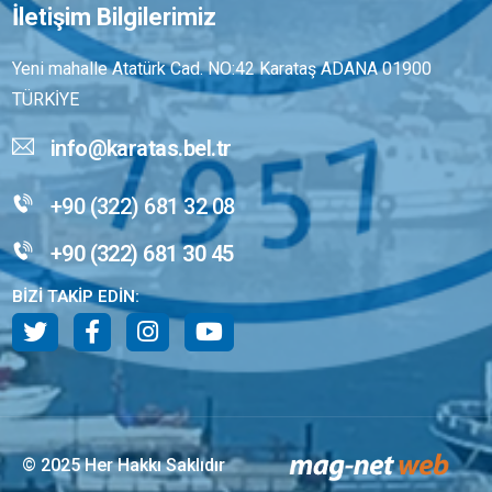
İletişim Bilgilerimiz
Yeni mahalle Atatürk Cad. NO:42 Karataş ADANA 01900
TÜRKİYE
info@karatas.bel.tr
+90 (322) 681 32 08
+90 (322) 681 30 45
BİZİ TAKİP EDİN:
© 2025 Her Hakkı Saklıdır