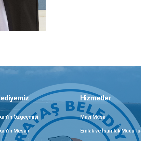
lediyemiz
Hizmetler
kan’ın Özgeçmişi
Mavi Masa
kan'ın Mesajı
Emlak ve İstimlak Müdürl