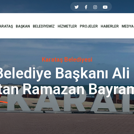
ARATAŞ
BAŞKAN
BELEDİYEMİZ
HİZMETLER
PROJELER
HABERLER
MEDYA
Karataş Belediyesi
elediye Başkanı Ali
’tan Ramazan Bayram