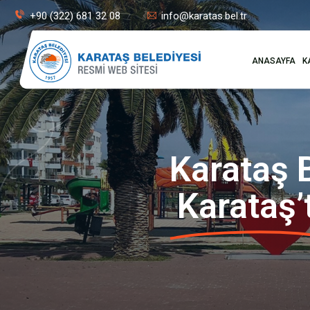
+90 (322) 681 32 08
info@karatas.bel.tr
ANASAYFA
K
Karataş B
Karataş