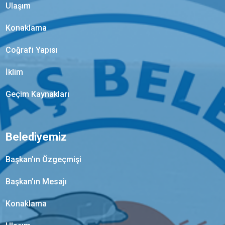
Ulaşım
Konaklama
Coğrafi Yapısı
İklim
Geçim Kaynakları
Belediyemiz
Başkan’ın Özgeçmişi
Başkan'ın Mesajı
Konaklama