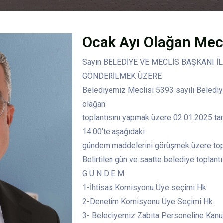
Ocak Ayı Olağan Mecl
Sayın BELEDİYE VE MECLİS BAŞKANI İ
GÖNDERİLMEK ÜZERE
Belediyemiz Meclisi 5393 sayılı Beledi
olağan
toplantısını yapmak üzere 02.01.2025 t
14.00’te aşağıdaki
gündem maddelerini görüşmek üzere topl
Belirtilen gün ve saatte belediye toplantı 
G Ü N D E M :
1-İhtisas Komisyonu Üye seçimi Hk.
2-Denetim Komisyonu Üye Seçimi Hk.
3- Belediyemiz Zabıta Personeline Kan