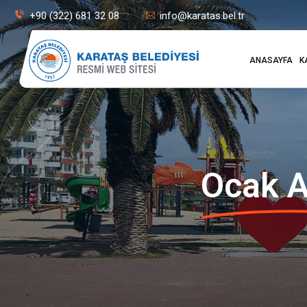
+90 (322) 681 32 08
info@karatas.bel.tr
ANASAYFA
K
Ocak A