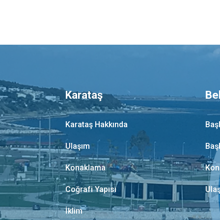
Karataş
Be
Karataş Hakkında
Baş
Ulaşım
Baş
Konaklama
Kon
Coğrafi Yapısı
Ula
İklim