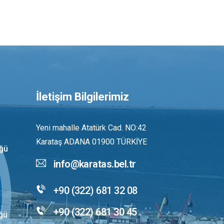
İletişim Bilgilerimiz
Yeni mahalle Atatürk Cad. NO:42
Karataş ADANA 01900 TÜRKİYE
üğü
info@karatas.bel.tr
+90 (322) 681 32 08
+90 (322) 681 30 45
üğü