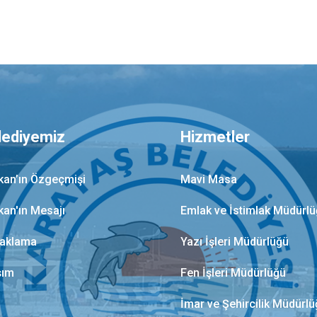
lediyemiz
Hizmetler
kan’ın Özgeçmişi
Mavi Masa
kan'ın Mesajı
Emlak ve İstimlak Müdürl
aklama
Yazı İşleri Müdürlüğü
şım
Fen İşleri Müdürlüğü
İmar ve Şehircilik Müdürl