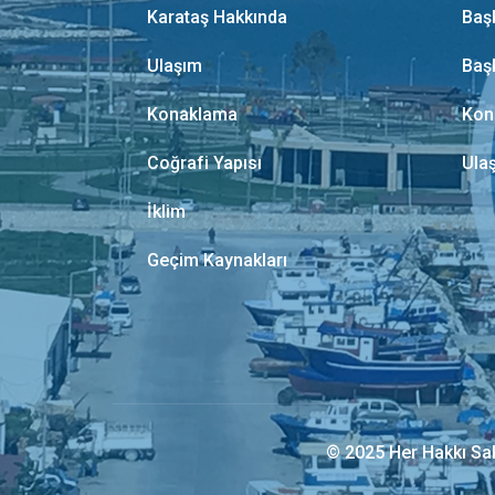
Karataş Hakkında
Baş
Ulaşım
Baş
Konaklama
Kon
Coğrafi Yapısı
Ula
İklim
Geçim Kaynakları
© 2025 Her Hakkı Sak