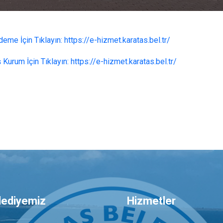
eme İçin Tıklayın: https://e-hizmet.karatas.bel.
tr/
Kurum İçin Tıklayın: https://e-hizmet.karatas.bel.
tr/
lediyemiz
Hizmetler