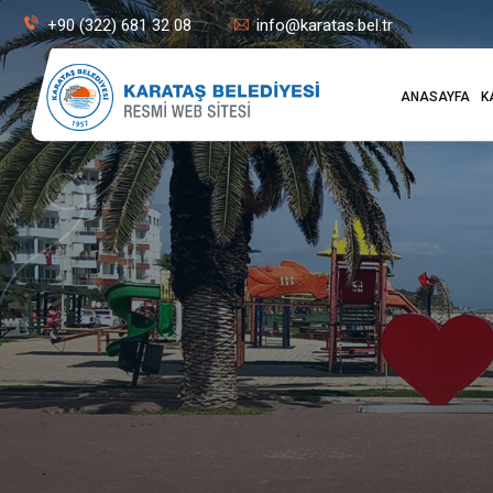
+90 (322) 681 32 08
info@karatas.bel.tr
ANASAYFA
K