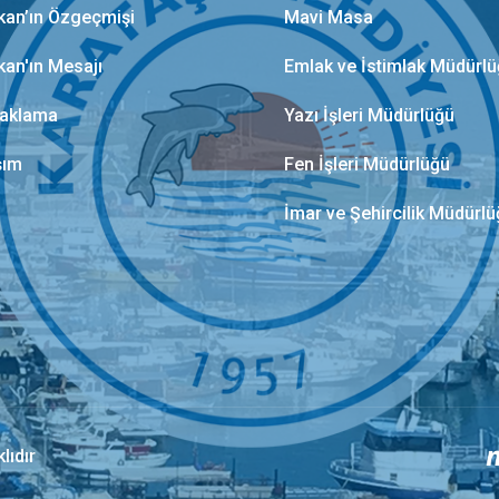
kan’ın Özgeçmişi
Mavi Masa
kan'ın Mesajı
Emlak ve İstimlak Müdürl
aklama
Yazı İşleri Müdürlüğü
şım
Fen İşleri Müdürlüğü
İmar ve Şehircilik Müdürl
lıdır