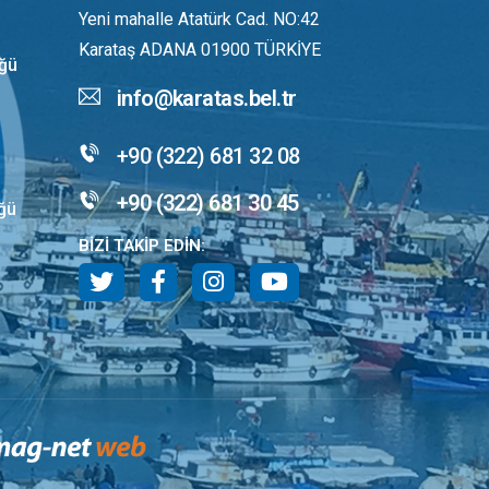
Yeni mahalle Atatürk Cad. NO:42
Karataş ADANA 01900 TÜRKİYE
üğü
info@karatas.bel.tr
+90 (322) 681 32 08
+90 (322) 681 30 45
üğü
BİZİ TAKİP EDİN: