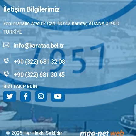
İletişim Bilgilerimiz
Yeni mahalle Atatürk Cad. NO:42 Karataş ADANA 01900
TÜRKİYE
info@karatas.bel.tr
+90 (322) 681 32 08
+90 (322) 681 30 45
BİZİ TAKİP EDİN:
© 2025 Her Hakkı Saklıdır