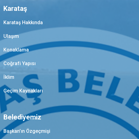
Karataş
Karataş Hakkında
Ulaşım
Konaklama
Coğrafi Yapısı
İklim
Geçim Kaynakları
Belediyemiz
Başkan’ın Özgeçmişi