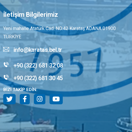
İletişim Bilgilerimiz
Yeni mahalle Atatürk Cad. NO:42 Karataş ADANA 01900
TÜRKİYE
info@karatas.bel.tr
+90 (322) 681 32 08
+90 (322) 681 30 45
BİZİ TAKİP EDİN: