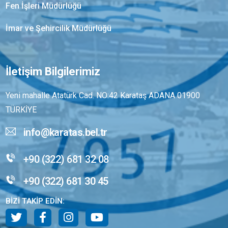
Fen İşleri Müdürlüğü
İmar ve Şehircilik Müdürlüğü
İletişim Bilgilerimiz
Yeni mahalle Atatürk Cad. NO:42 Karataş ADANA 01900
TÜRKİYE
info@karatas.bel.tr
+90 (322) 681 32 08
+90 (322) 681 30 45
BİZİ TAKİP EDİN: