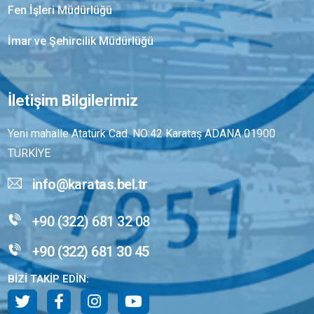
Fen İşleri Müdürlüğü
İmar ve Şehircilik Müdürlüğü
İletişim Bilgilerimiz
Yeni mahalle Atatürk Cad. NO:42 Karataş ADANA 01900
TÜRKİYE
info@karatas.bel.tr
+90 (322) 681 32 08
+90 (322) 681 30 45
BİZİ TAKİP EDİN: