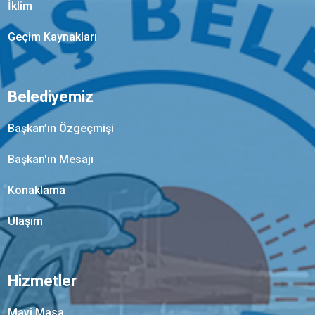
İklim
Geçim Kaynakları
Belediyemiz
Başkan’ın Özgeçmişi
Başkan'ın Mesajı
Konaklama
Ulaşım
Hizmetler
Mavi Masa