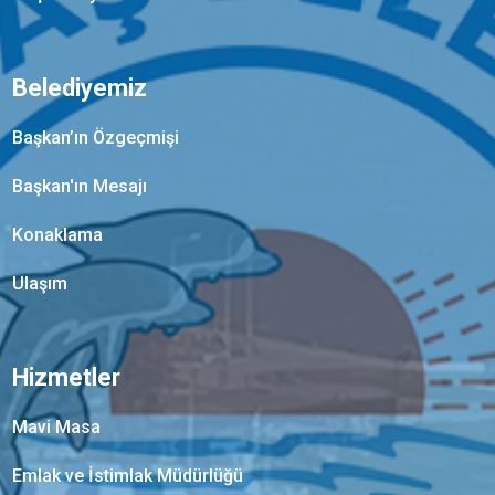
Belediyemiz
Başkan’ın Özgeçmişi
Başkan'ın Mesajı
Konaklama
Ulaşım
Hizmetler
Mavi Masa
Emlak ve İstimlak Müdürlüğü