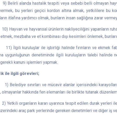
irli alanda hastalık tespiti veya sebebi belli olmayan hayvan 
vermek, bu yerleri geçici kordon altına almak, yetkililere bu 
arın itlafına yardımcı olmak, bunların insan sağlığına zarar verm
yvan ve hayvansal ürünlerin nakliyeciliğini yapanların ruhsa
 etmek, mezbaha ve et kombinası dışı kesimleri önlemek, bunları
gili kuruluşlar ile işbirliği halinde fırınların ve ekmek fabri
rına uygunluğunun denetiminde ilgili kuruluşların talebi halind
gerekli kanuni işlemleri yapmak.
ik ile ilgili görevleri;
ediye sınırları ve mücavir alanlar içerisindeki karayolları ke
 olmayanlar hakkında fen elemanları ile birlikte tutanak düzenle
kili organların kararı uyarınca tespit edilen durak yerleri ile
üzerindeki araç park yerlerinde gereken denetimleri ve diğer iş v