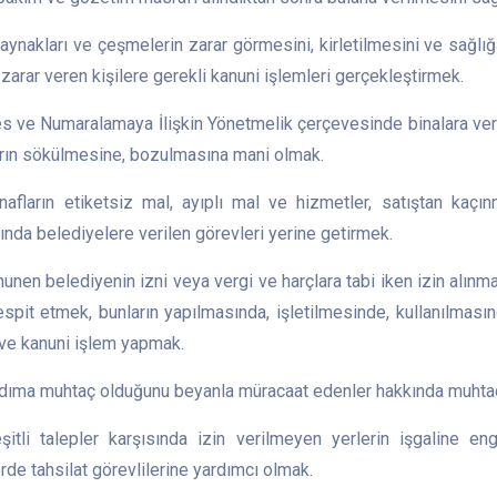
aynakları ve çeşmelerin zarar görmesini, kirletilmesini ve sağlı
 zarar veren kişilere gerekli kanuni işlemleri gerçekleştirmek.
s ve Numaralamaya İlişkin Yönetmelik çerçevesinde binalara veril
arın sökülmesine, bozulmasına mani olmak.
nafların etiketsiz mal, ayıplı mal ve hizmetler, satıştan kaçı
ında belediyelere verilen görevleri yerine getirmek.
unen belediyenin izni veya vergi ve harçlara tabi iken izin alınm
tespit etmek, bunların yapılmasında, işletilmesinde, kullanılma
ve kanuni işlem yapmak.
rdıma muhtaç olduğunu beyanla müracaat edenler hakkında muhtaç
şitli talepler karşısında izin verilmeyen yerlerin işgaline eng
rde tahsilat görevlilerine yardımcı olmak.