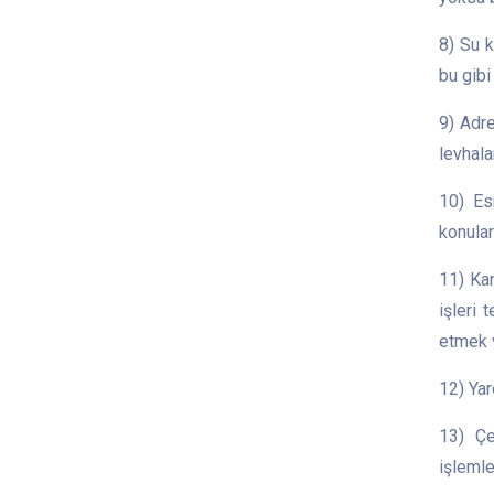
8) Su k
bu gibi
9) Adre
levhal
10) Es
konular
11) Kan
işleri 
etmek 
12) Ya
13) Çe
işlemle