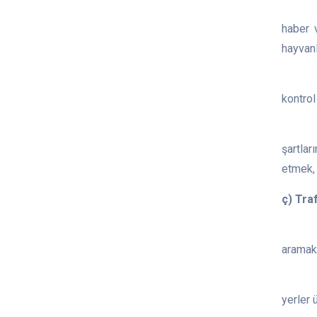
9) Bel
haber 
hayvanl
10) Ha
kontrol
11) İl
şartla
etmek, 
ç) Traf
1) Bel
aramak,
2) Yet
yerler 