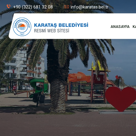
+90 (322) 681 32 08
info@karatas.bel.tr
ANASAYFA
K