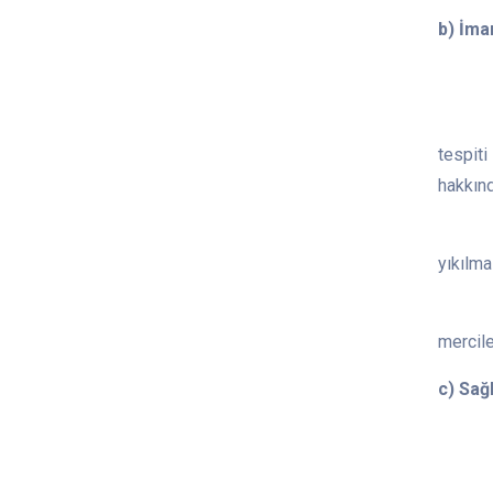
b) İmar
1) Fen
2) Kaç
tespit
hakkınd
3) İzi
yıkılma
4) Sit
mercile
c) Sağl
1) Sağl
2) Ruh